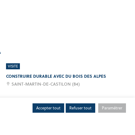
A
VISITE
CONSTRUIRE DURABLE AVEC DU BOIS DES ALPES
SAINT-MARTIN-DE-CASTILON (84)
RENCONTRE
Accepter tout
Refuser tout
Paramétrer
À VOS CÔTÉS AUTOUR D’UN PETIT-DÉJEUNER
EYGUIÈRES (13)
ON DES FORÊTS COMMUNALES
ASSEMBLÉE GÉNÉRALE
DÉPARTEMENT 05