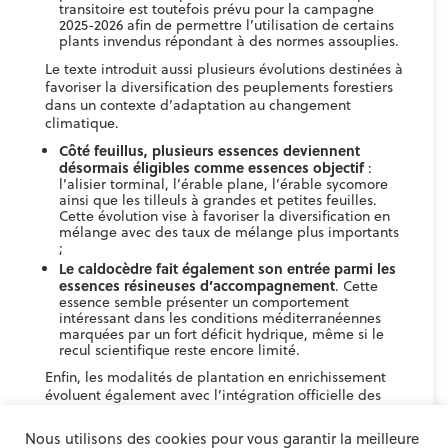
transitoire est toutefois prévu pour la campagne
2025-2026 afin de permettre l’utilisation de certains
plants invendus répondant à des normes assouplies.
Le texte introduit aussi plusieurs évolutions destinées à
favoriser la diversification des peuplements forestiers
dans un contexte d’adaptation au changement
climatique.
Côté feuillus, plusieurs essences deviennent
désormais éligibles comme essences objectif
:
l’alisier torminal, l’érable plane, l’érable sycomore
ainsi que les tilleuls à grandes et petites feuilles.
Cette évolution vise à favoriser la diversification en
mélange avec des taux de mélange plus importants
;
Le caldocèdre fait également son entrée parmi les
essences résineuses d’accompagnement
. Cette
essence semble présenter un comportement
intéressant dans les conditions méditerranéennes
marquées par un fort déficit hydrique, même si le
recul scientifique reste encore limité.
Enfin, les modalités de plantation en enrichissement
évoluent également avec l’intégration officielle des
placeaux de 9 plants, en cohérence avec le cahier des
charges du programme France Nation Verte.
Nous utilisons des cookies pour vous garantir la meilleure