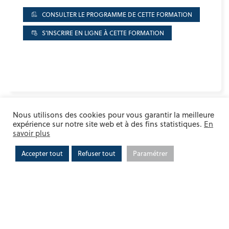
CONSULTER LE PROGRAMME DE CETTE FORMATION
S’INSCRIRE EN LIGNE À CETTE FORMATION
Nous utilisons des cookies pour vous garantir la meilleure
ACTUALITÉ SUIVANTE
expérience sur notre site web et à des fins statistiques.
En
savoir plus
Accepter tout
Refuser tout
Paramétrer
REVENIR À LA LISTE D'ACTUALITÉS
LES ACTUS DU MOIS
COMMUNICATION
NOUS RECHERCHONS UN STAGIAIRE POUR
ANIMER NOTRE OBSERVATOIRE DE LA FORÊT ET