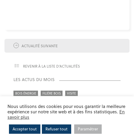
ACTUALITÉ SUIVANTE
REVENIR À LA LISTE D'ACTUALITÉS
LES ACTUS DU MOIS
BOIS ÉNERGIE
FILIÈRE BOIS
VISITE
RENCONTRE RÉGIONALE – « L’INNOVATION DES
Nous utilisons des cookies pour vous garantir la meilleure
INSTALLATIONS BIOMASSE » AU VAL LE 19
expérience sur notre site web et à des fins statistiques.
En
NOVEMBRE 2021
savoir plus
PUBLIÉ LE 26 OCTOBRE 2021
Accepter tout
Refuser tout
Paramétrer