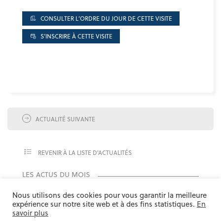
CONSULTER L’ORDRE DU JOUR DE CETTE VISITE
S’INSCRIRE À CETTE VISITE
ACTUALITÉ SUIVANTE
REVENIR À LA LISTE D'ACTUALITÉS
LES ACTUS DU MOIS
Nous utilisons des cookies pour vous garantir la meilleure
BOIS ÉNERGIE
DÉPARTEMENT 06
VISITE
expérience sur notre site web et à des fins statistiques.
En
savoir plus
UN VOYAGE D’ÉTUDE SUR LE BOIS ÉNERGIE EST