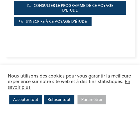
CONSULTER LE PROGRAMME DE CE VOYAGE
D’ÉTUDE
S’INSCRIRE À CE VOYAGE D’ÉTUDE
ACTUALITÉ SUIVANTE
Nous utilisons des cookies pour vous garantir la meilleure
expérience sur notre site web et à des fins statistiques.
En
savoir plus
REVENIR À LA LISTE D'ACTUALITÉS
Accepter tout
Refuser tout
Paramétrer
LES ACTUS DU MOIS
BOIS ÉNERGIE
DÉPARTEMENT 06
VISITE
UN VOYAGE D’ÉTUDE SUR LE BOIS ÉNERGIE EST
ORGANISÉ PAR LES COMMUNES FORESTIÈRES