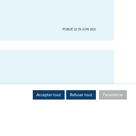
PUBLIÉ LE 25 JUIN 2021
PUBLIÉ LE 22 JUIN 2021
Accepter tout
Refuser tout
Paramétrer
ES-ALPES