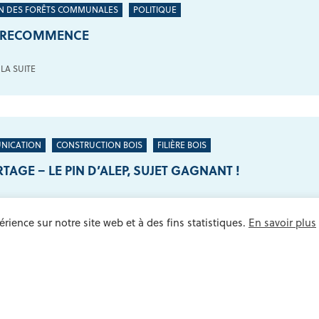
N DES FORÊTS COMMUNALES
POLITIQUE
A RECOMMENCE
 LA SUITE
NICATION
CONSTRUCTION BOIS
FILIÈRE BOIS
TAGE – LE PIN D’ALEP, SUJET GAGNANT !
 LA SUITE
rience sur notre site web et à des fins statistiques.
En savoir plus
EMENT 05
POLITIQUE
ÉCISIONS INACCEPTABLES POUR LES ÉLUS DES HAUT